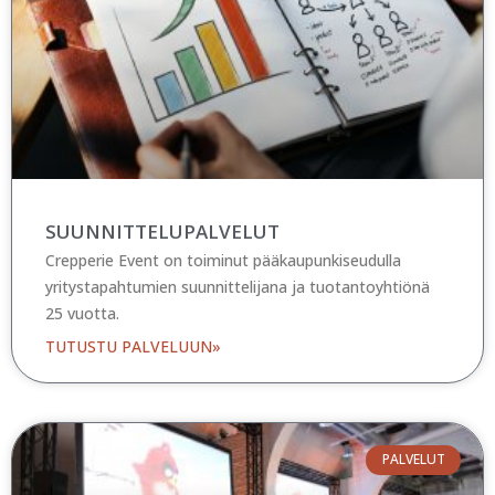
SUUNNITTELU­PALVELUT
Crepperie Event on toiminut pääkaupunkiseudulla
yritystapahtumien suunnittelijana ja tuotantoyhtiönä
25 vuotta.
TUTUSTU PALVELUUN»
PALVELUT