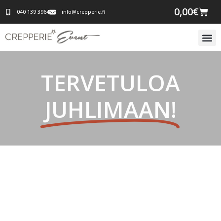
0,00
€
040 139 3964
info@crepperie.fi
TERVETULOA
JUHLIMAAN!