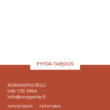
Tapahtumatila ja tarjoilu
samasta paikasta
Järjestä onnistunut tilaisuus vaivattomasti. Tarjoamme
viihtyisän tapahtumatilan sekä herkulliset tarjoilut
kokouksiin, juhliin ja yritystilaisuuksiin. Räätälöimme
kokonaisuuden toiveidesi mukaan – sinä keskityt
nauttimaan, me hoidamme loput.
PYYDÄ TARJOUS
ASIAKASPALVELU
040 139 3964
info@crepperie.fi
YHTEYSTIEDOT
TIETOTURVA