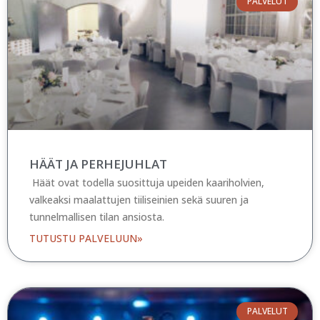
PALVELUT
HÄÄT JA PERHEJUHLAT
Häät ovat todella suosittuja upeiden kaariholvien,
valkeaksi maalattujen tiiliseinien sekä suuren ja
tunnelmallisen tilan ansiosta.
TUTUSTU PALVELUUN»
PALVELUT