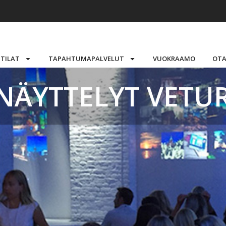
STILAT
TAPAHTUMAPALVELUT
VUOKRAAMO
OTA
NÄYTTELYT VETUR