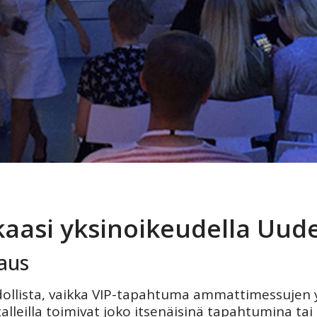
aasi yksinoikeudella Uude
aus
dollista, vaikka VIP-tapahtuma ammattimessujen 
lleilla toimivat joko itsenäisinä tapahtumina tai