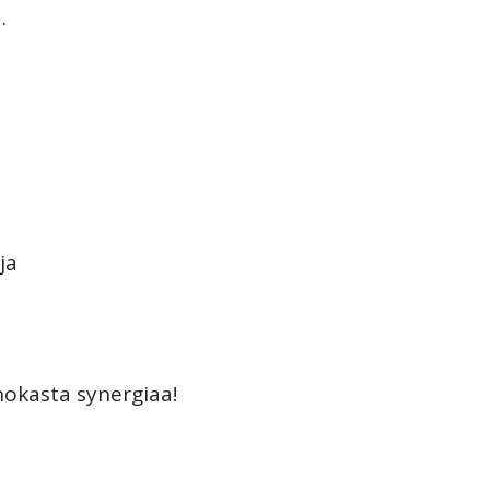
.
ja
hokasta synergiaa!