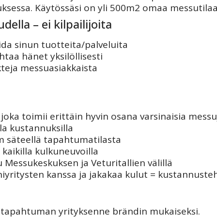
ksessa. Käytössäsi on yli 500m2 omaa messutilaa
lla – ei kilpailijoita
da sinun tuotteita/palveluita
aa hänet yksilöllisesti
teja messuasiakkaista
a
joka toimii erittäin hyvin osana varsinaisia messu
lla kustannuksilla
m säteellä tapahtumatilasta
 kaikilla kulkuneuvoilla
u Messukeskuksen ja Veturitallien välillä
yritysten kanssa ja jakakaa kulut = kustannuste
apahtuman yrityksenne brändin mukaiseksi.