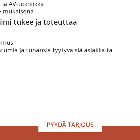
 ja AV-tekniikka
ne mukaisena
mi tukee ja toteuttaa
emus
umia ja tuhansia tyytyväisiä asiakkaita
atila ja tarjoilu samasta
arjoamme viihtyisän tapahtumatilan sekä herkulliset tarjoilut kokouksi
isuuden toiveidesi mukaan – sinä keskityt nauttimaan, me hoidamme
PYYDÄ TARJOUS