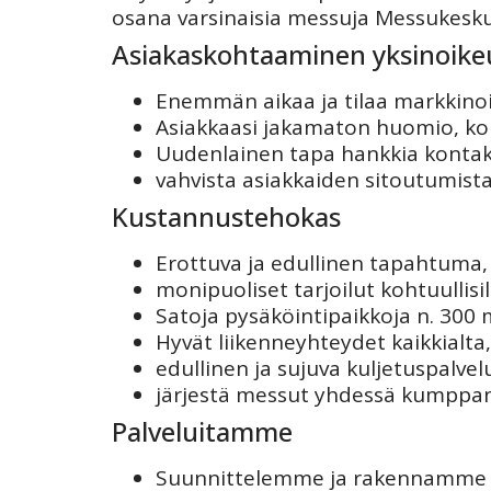
osana varsinaisia messuja Messukesku
Asiakaskohtaaminen yksinoikeude
Enemmän aikaa ja tilaa markkinoi
Asiakkaasi jakamaton huomio, koht
Uudenlainen tapa hankkia kontak
vahvista asiakkaiden sitoutumist
Kustannustehokas
Erottuva ja edullinen tapahtuma, 
monipuoliset tarjoilut kohtuullisi
Satoja pysäköintipaikkoja n. 300 
Hyvät liikenneyhteydet kaikkialta,
edullinen ja sujuva kuljetuspalvel
järjestä messut yhdessä kumppani
Palveluitamme
Suunnittelemme ja rakennamme t