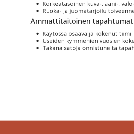
Korkeatasoinen kuva-, ääni-, valo-
Ruoka- ja juomatarjoilu toiveen
Ammattitaitoinen tapahtumatii
Käytössä osaava ja kokenut tiimi
Useiden kymmenien vuosien kok
Takana satoja onnistuneita tapaht
Tapahtum
Järjestä onnistunut tilaisuus vaivattomasti. T
kokona