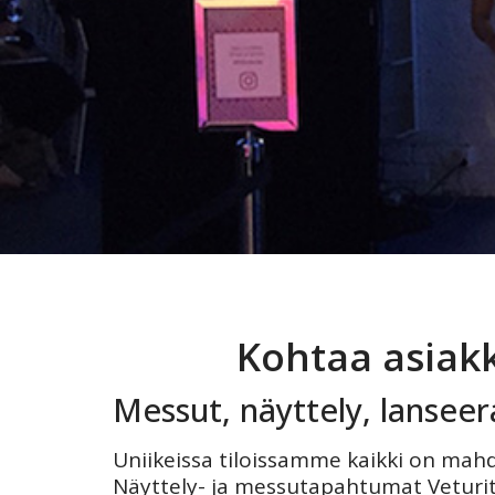
Kohtaa asiakk
Messut, näyttely, lanseer
Uniikeissa tiloissamme kaikki on mah
Näyttely- ja messutapahtumat Veturita