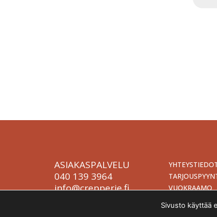
Tapahtum
Järjestä onnistunut tilaisuus vaivattomasti. T
kokona
ASIAKASPALVELU
YHTEYSTIEDO
040 139 3964
TARJOUSPYYN
info@crepperie.fi
VUOKRAAMO
Sivusto käyttää 