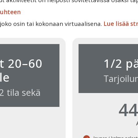
t aktiviteetit on helposti sovitettavissa osaksi 
suhteen
oko osin tai kokonaan virtuaalisena.
Lue lisää s
t 20–60
1/2 p
le
Tarjoil
 tila sekä
44
lounas ( kolme salaatt