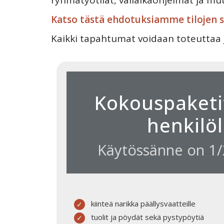
ryhmätyötilat, väliaikaohjelmat ja muu
Katso tästä ehdotuksiamme tilojen 
Kaikki tapahtumat voidaan toteuttaa j
Kokouspaketi
henkilöl
Käytössänne on 1/2
kiinteä narikka päällysvaatteille
tuolit ja pöydät sekä pystypöytiä