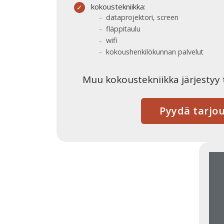
kokoustekniikka:
dataprojektori, screen
fläppitaulu
wifi
kokoushenkilökunnan palvelut
Muu kokoustekniikka järjestyy
Pyydä tarjo