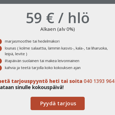
59 € / hlö
Alkaen (alv 0%)
marjasmoothie tai hedelmäkori
lounas ( kolme salaattia, lämmin kasvis-, kala-, tai liharuoka,
leipä, levite )
iltapäivän suolainen tai makea leivonnainen
kahvia ja teetä tarjolla koko kokouksen ajan
hetä tarjouspyyntö heti tai soita
040 1393 964
ataan sinulle kokouspäivä!
Pyydä tarjous