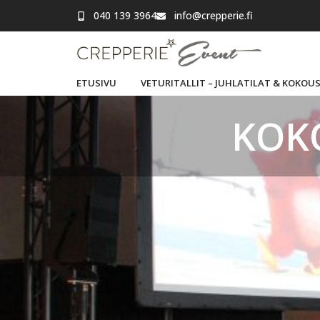
040 139 3964
info@crepperie.fi
ETUSIVU
VETURITALLIT – JUHLATILAT & KOKOU
KOK