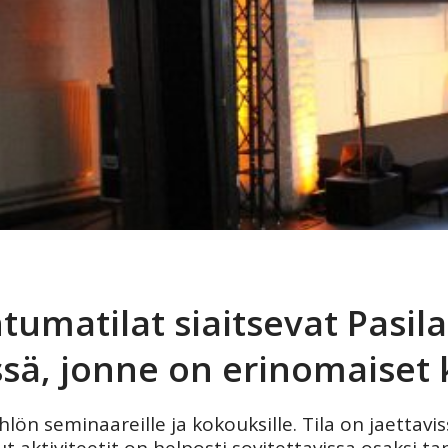
htumatilat siaitsevat Pasi
ssä, jonne on erinomaiset 
lön seminaareille ja kokouksille. Tila on jaettavis