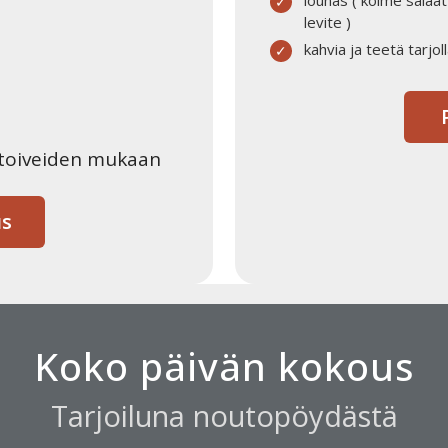
levite )
kahvia ja teetä tarjo
P
 toiveiden mukaan
us
Koko päivän kokous
Tarjoiluna noutopöydästä