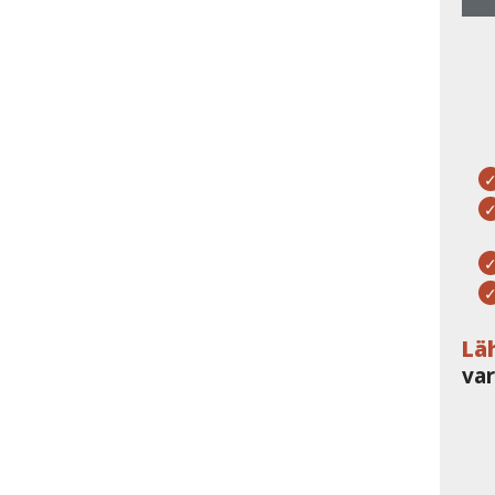
Lä
var