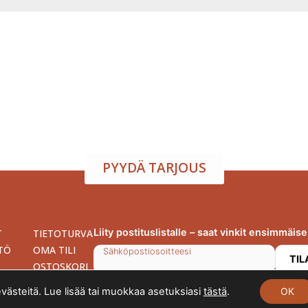
atila ja tarjoilu samasta
arjoamme viihtyisän tapahtumatilan sekä herkulliset tarjoilut kokouksi
isuuden toiveidesi mukaan – sinä keskityt nauttimaan, me hoidamme
PYYDÄ TARJOUS
Liity postituslistalle – saat vinkit ensimmäis
T
TIETOTURVA
TÖ
OMA TILI
Sähköpostiosoitteesi
OSTOSKORI
evästeitä. Lue lisää tai muokkaa asetuksiasi
tästä
.
OK