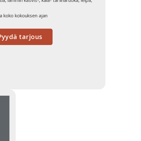
lla koko kokouksen ajan
yydä tarjous