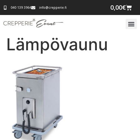
0,00
€
040 139 3964
info@crepperie.fi
Lämpövaunu