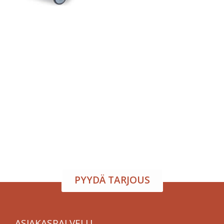
Tapahtumatila ja tarjoilu
samasta paikasta
Järjestä onnistunut tilaisuus vaivattomasti. Tarjoamme
viihtyisän tapahtumatilan sekä herkulliset tarjoilut
kokouksiin, juhliin ja yritystilaisuuksiin. Räätälöimme
kokonaisuuden toiveidesi mukaan – sinä keskityt
nauttimaan, me hoidamme loput.
PYYDÄ TARJOUS
ASIAKASPALVELU