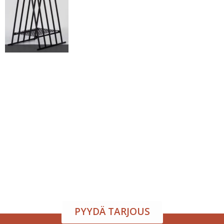
Tapahtumatila ja tarjoilu
samasta paikasta
Järjestä onnistunut tilaisuus vaivattomasti. Tarjoamme
viihtyisän tapahtumatilan sekä herkulliset tarjoilut
kokouksiin, juhliin ja yritystilaisuuksiin. Räätälöimme
kokonaisuuden toiveidesi mukaan – sinä keskityt
nauttimaan, me hoidamme loput.
PYYDÄ TARJOUS