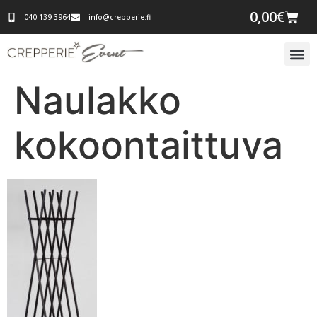
0,00
€
040 139 3964
info@crepperie.fi
Naulakko
kokoontaittuva