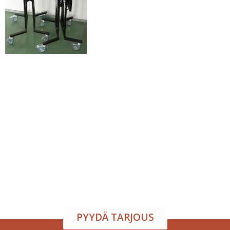
Tapahtumatila ja tarjoilu
samasta paikasta
Järjestä onnistunut tilaisuus vaivattomasti. Tarjoamme
viihtyisän tapahtumatilan sekä herkulliset tarjoilut
kokouksiin, juhliin ja yritystilaisuuksiin. Räätälöimme
kokonaisuuden toiveidesi mukaan – sinä keskityt
nauttimaan, me hoidamme loput.
PYYDÄ TARJOUS