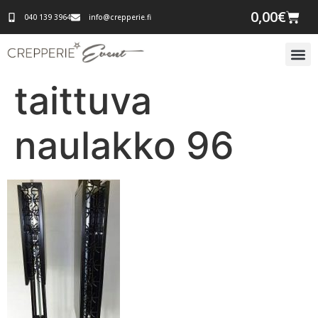
0,00
€
040 139 3964
info@crepperie.fi
taittuva
naulakko 96