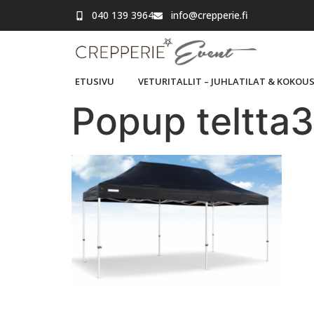
040 139 3964
info@crepperie.fi
ETUSIVU
VETURITALLIT – JUHLATILAT & KOKOU
Popup teltta