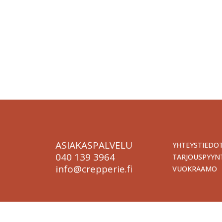
Tapahtum
Järjestä onnistunut tilaisuus vaivattomasti. T
kokona
ASIAKASPALVELU
YHTEYSTIEDO
040 139 3964
TARJOUSPYYN
info@crepperie.fi
VUOKRAAMO