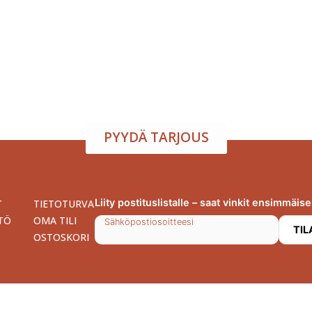
atila ja tarjoilu samasta
arjoamme viihtyisän tapahtumatilan sekä herkulliset tarjoilut kokouksi
isuuden toiveidesi mukaan – sinä keskityt nauttimaan, me hoidamme
PYYDÄ TARJOUS
Liity postituslistalle – saat vinkit ensimmäis
T
TIETOTURVA
TÖ
OMA TILI
Sähköpostiosoitteesi
OSTOSKORI