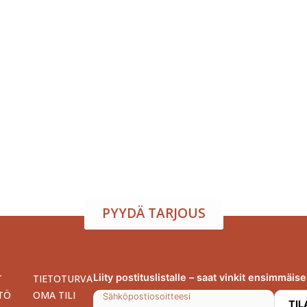
atila ja tarjoilu samasta
arjoamme viihtyisän tapahtumatilan sekä herkulliset tarjoilut kokouksi
isuuden toiveidesi mukaan – sinä keskityt nauttimaan, me hoidamme
PYYDÄ TARJOUS
Liity postituslistalle – saat vinkit ensimmäis
T
TIETOTURVA
TÖ
OMA TILI
Sähköpostiosoitteesi