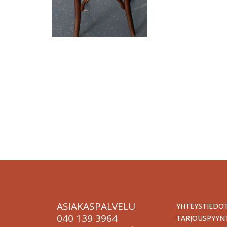
Tapahtum
Järjestä onnistunut tilaisuus vaivattomasti. T
kokona
ASIAKASPALVELU
YHTEYSTIEDO
040 139 3964
TARJOUSPYYN