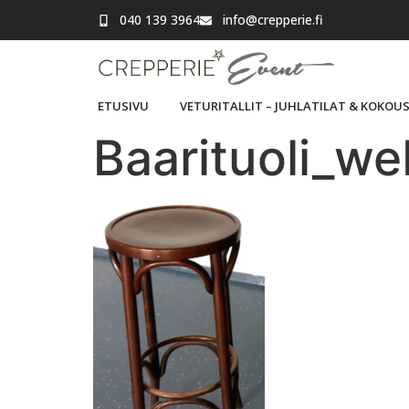
040 139 3964
info@crepperie.fi
ETUSIVU
VETURITALLIT – JUHLATILAT & KOKOU
Baarituoli_we