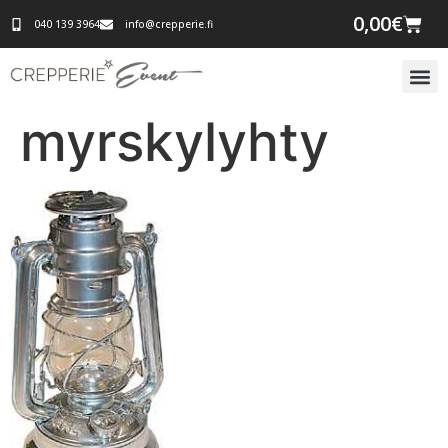
0,00
€
040 139 3964
info@crepperie.fi
myrskylyhty