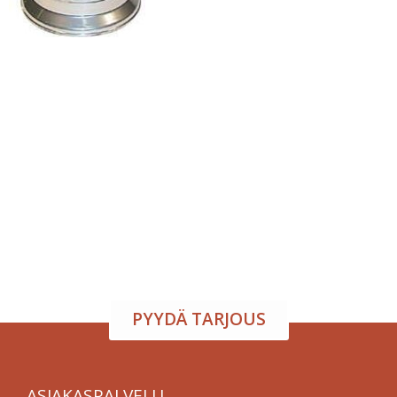
Tapahtumatila ja tarjoilu
samasta paikasta
Järjestä onnistunut tilaisuus vaivattomasti. Tarjoamme
viihtyisän tapahtumatilan sekä herkulliset tarjoilut
kokouksiin, juhliin ja yritystilaisuuksiin. Räätälöimme
kokonaisuuden toiveidesi mukaan – sinä keskityt
nauttimaan, me hoidamme loput.
PYYDÄ TARJOUS
ASIAKASPALVELU