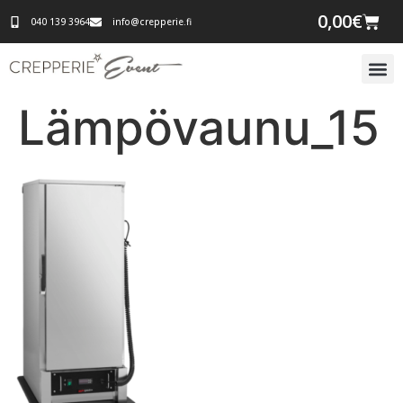
0,00
€
040 139 3964
info@crepperie.fi
Lämpövaunu_15