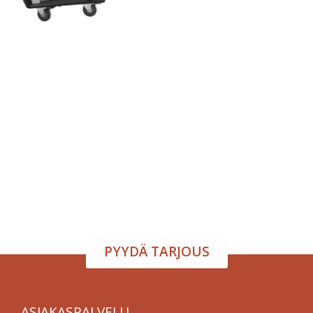
Tapahtumatila ja tarjoilu
samasta paikasta
Järjestä onnistunut tilaisuus vaivattomasti. Tarjoamme
viihtyisän tapahtumatilan sekä herkulliset tarjoilut
kokouksiin, juhliin ja yritystilaisuuksiin. Räätälöimme
kokonaisuuden toiveidesi mukaan – sinä keskityt
nauttimaan, me hoidamme loput.
PYYDÄ TARJOUS
ASIAKASPALVELU