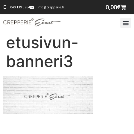
0,00
€
040 139 3964
info@crepperie.fi
etusivun-
banneri3