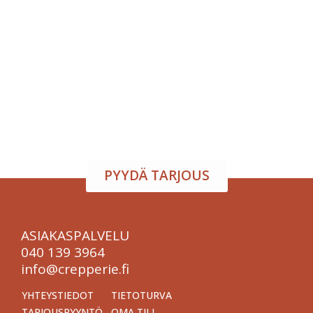
Tapahtumatila ja tarjoilu
samasta paikasta
Järjestä onnistunut tilaisuus vaivattomasti. Tarjoamme
viihtyisän tapahtumatilan sekä herkulliset tarjoilut
kokouksiin, juhliin ja yritystilaisuuksiin. Räätälöimme
kokonaisuuden toiveidesi mukaan – sinä keskityt
nauttimaan, me hoidamme loput.
PYYDÄ TARJOUS
ASIAKASPALVELU
040 139 3964
info@crepperie.fi
YHTEYSTIEDOT
TIETOTURVA
TARJOUSPYYNTÖ
OMA TILI