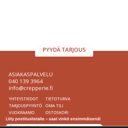
Järjestä onnistunut tilaisuus vaivattomasti. Tarjoamme
viihtyisän tapahtumatilan sekä herkulliset tarjoilut
kokouksiin, juhliin ja yritystilaisuuksiin. Räätälöimme
kokonaisuuden toiveidesi mukaan – sinä keskityt
nauttimaan, me hoidamme loput.
PYYDÄ TARJOUS
ASIAKASPALVELU
040 139 3964
info@crepperie.fi
YHTEYSTIEDOT
TIETOTURVA
TARJOUSPYYNTÖ
OMA TILI
VUOKRAAMO
OSTOSKORI
Liity postituslistalle – saat vinkit ensimmäisenä!
Sähköpostiosoitteesi