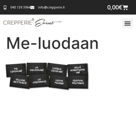
0,00
€
040 139 3964
info@crepperie.fi
Me-luodaan
Tapahtumatila ja tarjoilu
samasta paikasta