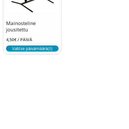
Mainosteline
jousitettu
4,50
€
/ PÄIVÄ
Valitse päivämäärä(t)
Tapahtumatila ja tarjoilu
samasta paikasta
Järjestä onnistunut tilaisuus vaivattomasti. Tarjoamme
viihtyisän tapahtumatilan sekä herkulliset tarjoilut
kokouksiin, juhliin ja yritystilaisuuksiin. Räätälöimme
kokonaisuuden toiveidesi mukaan – sinä keskityt
nauttimaan, me hoidamme loput.