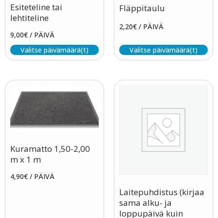
Esiteteline tai
Fläppitaulu
lehtiteline
2,20
€
/ PÄIVÄ
9,00
€
/ PÄIVÄ
Valitse päivämäärä(t)
Valitse päivämäärä(t)
Kuramatto 1,50-2,00
m x 1 m
4,90
€
/ PÄIVÄ
Laitepuhdistus (kirjaa
sama alku- ja
loppupäivä kuin