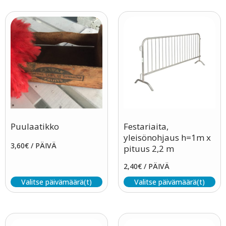
Puulaatikko
Festariaita,
yleisönohjaus h=1m x
3,60
€
/ PÄIVÄ
pituus 2,2 m
2,40
€
/ PÄIVÄ
Valitse päivämäärä(t)
Valitse päivämäärä(t)