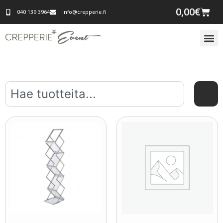
0,00
€
040 139 3964
info@crepperie.fi