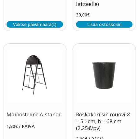
laitteelle)
30,00
€
Valitse päivämäärä(t)
Lisää ostoskoriin
Mainosteline A-standi
Roskakori sin muovi Ø
= 51 cm, h = 68 cm
1,80
€
/ PÄIVÄ
(2,25€/pv)
2,00
€
/ PÄIVÄ