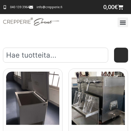
0,00
€
040 139 3964
info@crepperie.fi