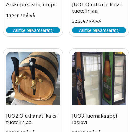
Arkkupakastin, umpi
JUO1 Oluthana, kaksi
tuotelinjaa
10,30
€
/ PÄIVÄ
32,30
€
/ PÄIVÄ
Valitse päivämäärä(t)
Valitse päivämäärä(t)
JUO2 Oluthanat, kaksi
JUO3 Juomakaappi,
tuotelinjaa
lasiovi