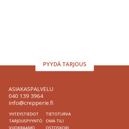
Tapahtumatila ja tarjoilu
samasta paikasta
Järjestä onnistunut tilaisuus vaivattomasti. Tarjoamme
viihtyisän tapahtumatilan sekä herkulliset tarjoilut
kokouksiin, juhliin ja yritystilaisuuksiin. Räätälöimme
kokonaisuuden toiveidesi mukaan – sinä keskityt
nauttimaan, me hoidamme loput.
PYYDÄ TARJOUS
ASIAKASPALVELU
040 139 3964
info@crepperie.fi
YHTEYSTIEDOT
TIETOTURVA
TARJOUSPYYNTÖ
OMA TILI
VUOKRAAMO
OSTOSKORI