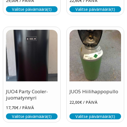
29,00
€
/ PÄIVÄ
22,60
€
/ PÄIVÄ
Valitse päivämäärä(t)
Valitse päivämäärä(t)
JUO4 Party Cooler-
JUO5 Hiilihappopullo
juomatynnyri
22,00
€
/ PÄIVÄ
17,70
€
/ PÄIVÄ
Valitse päivämäärä(t)
Valitse päivämäärä(t)