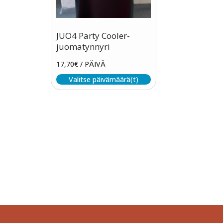
JUO4 Party Cooler-
juomatynnyri
17,70
€
/ PÄIVÄ
Valitse päivämäärä(t)
Tapahtum
Järjestä onnistunut tilaisuus vaivattomasti. T
kokona