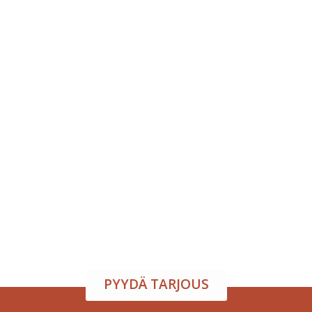
atila ja tarjoilu samasta
arjoamme viihtyisän tapahtumatilan sekä herkulliset tarjoilut kokouksi
isuuden toiveidesi mukaan – sinä keskityt nauttimaan, me hoidamme
PYYDÄ TARJOUS