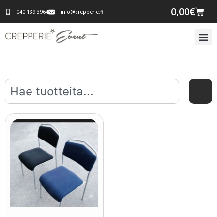
0,00
€
040 139 3964
info@crepperie.fi