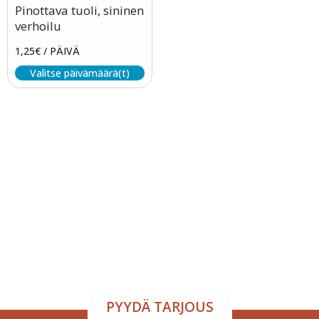
Pinottava tuoli, sininen
verhoilu
1,25
€
/ PÄIVÄ
Valitse päivämäärä(t)
Tapahtumatila ja tarjoilu
samasta paikasta
Järjestä onnistunut tilaisuus vaivattomasti. Tarjoamme
viihtyisän tapahtumatilan sekä herkulliset tarjoilut
kokouksiin, juhliin ja yritystilaisuuksiin. Räätälöimme
kokonaisuuden toiveidesi mukaan – sinä keskityt
nauttimaan, me hoidamme loput.
PYYDÄ TARJOUS