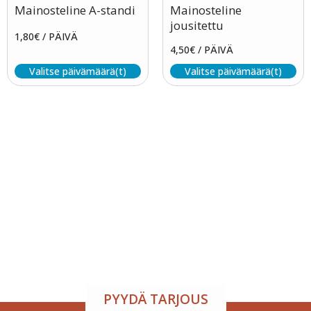
Mainosteline A-standi
Mainosteline
jousitettu
1,80
€
/ PÄIVÄ
4,50
€
/ PÄIVÄ
Valitse päivämäärä(t)
Valitse päivämäärä(t)
Tapahtumatila ja tarjoilu
samasta paikasta
Järjestä onnistunut tilaisuus vaivattomasti. Tarjoamme
viihtyisän tapahtumatilan sekä herkulliset tarjoilut
kokouksiin, juhliin ja yritystilaisuuksiin. Räätälöimme
kokonaisuuden toiveidesi mukaan – sinä keskityt
nauttimaan, me hoidamme loput.
PYYDÄ TARJOUS