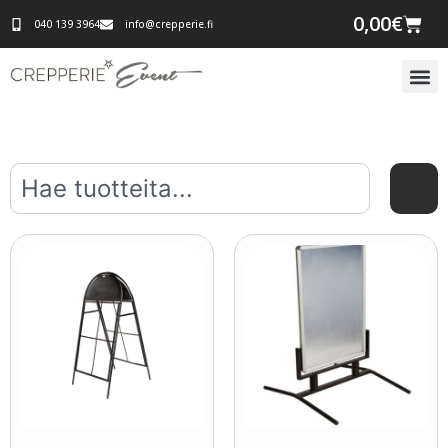
0,00
€
040 139 3964
info@crepperie.fi