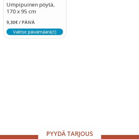
Umpipuinen pöytä,
170 x 95 cm
9,30
€
/ PÄIVÄ
Valitse päivämäärä(t)
Tapahtumatila ja tarjoilu
samasta paikasta
Järjestä onnistunut tilaisuus vaivattomasti. Tarjoamme
viihtyisän tapahtumatilan sekä herkulliset tarjoilut
kokouksiin, juhliin ja yritystilaisuuksiin. Räätälöimme
kokonaisuuden toiveidesi mukaan – sinä keskityt
nauttimaan, me hoidamme loput.
PYYDÄ TARJOUS