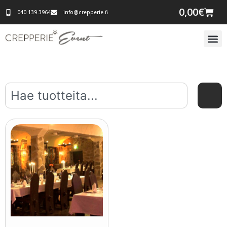
0,00
€
040 139 3964
info@crepperie.fi