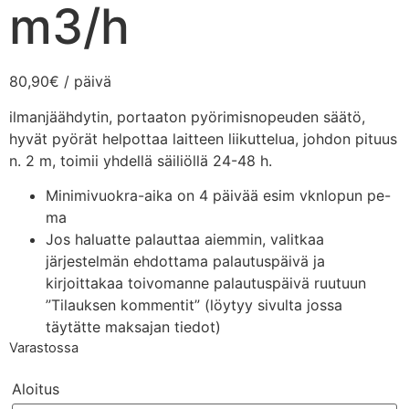
m3/h
80,90
€
/ päivä
ilmanjäähdytin, portaaton pyörimisnopeuden säätö,
hyvät pyörät helpottaa laitteen liikuttelua, johdon pituus
n. 2 m, toimii yhdellä säiliöllä 24-48 h.
Minimivuokra-aika on 4 päivää esim vknlopun pe-
ma
Jos haluatte palauttaa aiemmin, valitkaa
järjestelmän ehdottama palautuspäivä ja
kirjoittakaa toivomanne palautuspäivä ruutuun
”Tilauksen kommentit” (löytyy sivulta jossa
täytätte maksajan tiedot)
Varastossa
Aloitus