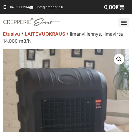
0,00
€
040 139 3964
info@crepperie.fi
Etusivu
/
LAITEVUOKRAUS
/ Ilmanviilennys, ilmavirta
14.000 m3/h