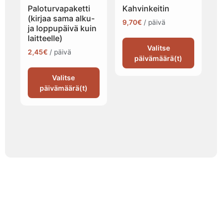
Paloturvapaketti
Kahvinkeitin
(kirjaa sama alku-
9,70
€
/ päivä
ja loppupäivä kuin
laitteelle)
Valitse
2,45
€
/ päivä
päivämäärä(t)
Valitse
päivämäärä(t)
Tapahtumatila ja tarjoilu
samasta paikasta