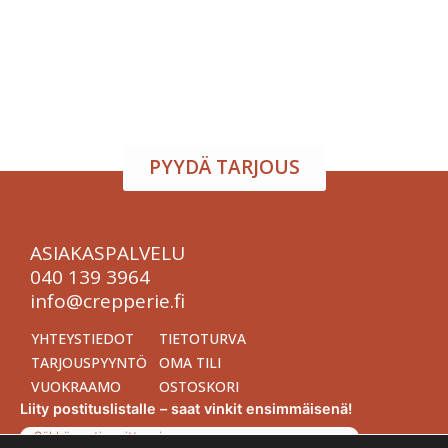
Järjestä onnistunut tilaisuus vaivattomasti. Tarjoamme
viihtyisän tapahtumatilan sekä herkulliset tarjoilut
kokouksiin, juhliin ja yritystilaisuuksiin. Räätälöimme
kokonaisuuden toiveidesi mukaan – sinä keskityt
nauttimaan, me hoidamme loput.
PYYDÄ TARJOUS
ASIAKASPALVELU
040 139 3964
info@crepperie.fi
YHTEYSTIEDOT
TIETOTURVA
TARJOUSPYYNTÖ
OMA TILI
VUOKRAAMO
OSTOSKORI
Liity postituslistalle – saat vinkit ensimmäisenä!
Sähköpostiosoitteesi