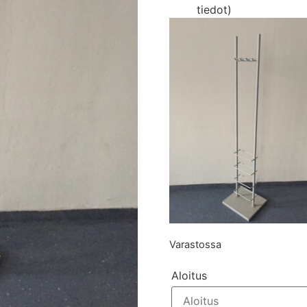
tiedot)
Varastossa
Aloitus