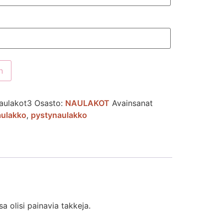
n
aulakot3
Osasto:
NAULAKOT
Avainsanat
ulakko
,
pystynaulakko
a olisi painavia takkeja.