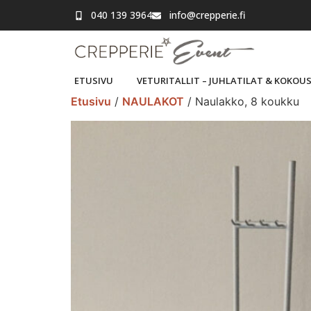
040 139 3964
info@crepperie.fi
ETUSIVU
VETURITALLIT – JUHLATILAT & KOKOU
Etusivu
/
NAULAKOT
/ Naulakko, 8 koukku