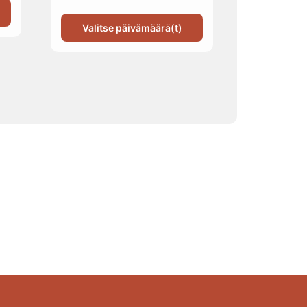
Valitse päivämäärä(t)
 paikasta
in, juhliin ja yritystilaisuuksiin. Räätälöimme
 loput.