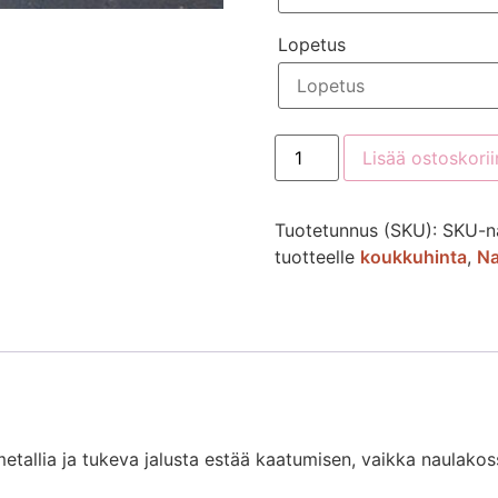
Lopetus
Lisää ostoskorii
Tuotetunnus (SKU):
SKU-n
tuotteelle
koukkuhinta
,
Na
tallia ja tukeva jalusta estää kaatumisen, vaikka naulakoss