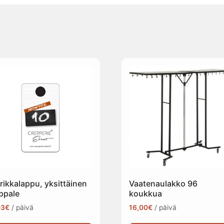
rikkalappu, yksittäinen
Vaatenaulakko 96
ppale
koukkua
03
€
/ päivä
16,00
€
/ päivä