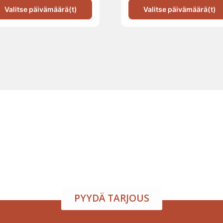
Valitse päivämäärä(t)
Valitse päivämäärä(t)
atila ja tarjoilu samasta
arjoamme viihtyisän tapahtumatilan sekä herkulliset tarjoilut kokouksi
isuuden toiveidesi mukaan – sinä keskityt nauttimaan, me hoidamme
PYYDÄ TARJOUS