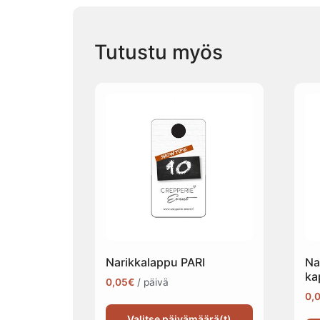
Tutustu myös
Narikkalappu PARI
Na
ka
0,05
€
/ päivä
0,
Valitse päivämäärä(t)