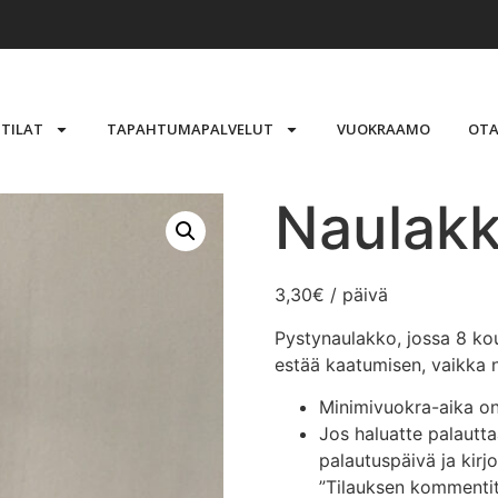
STILAT
TAPAHTUMAPALVELUT
VUOKRAAMO
OTA
Naulakk
3,30
€
/ päivä
Pystynaulakko, jossa 8 kou
estää kaatumisen, vaikka n
Minimivuokra-aika o
Jos haluatte palautt
palautuspäivä ja kir
”Tilauksen kommentit”