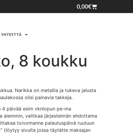
0,00
€
 YHTEYTTÄ
o, 8 koukku
kkua. Narikka on metallia ja tukeva jalusta
aulakossa olisi painavia takkeja.
n 4 päivää esim vknlopun pe-ma
aa aiemmin, valitkaa järjestelmän ehdottama
joittakaa toivomanne palautuspäivä ruutuun
 (löytyy sivulta jossa täytätte maksajan