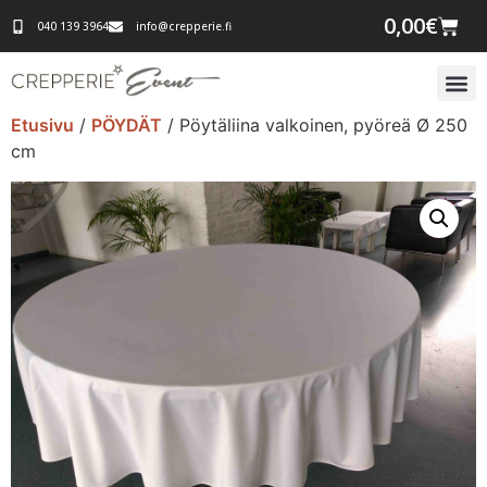
0,00
€
040 139 3964
info@crepperie.fi
Etusivu
/
PÖYDÄT
/ Pöytäliina valkoinen, pyöreä Ø 250
cm