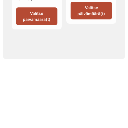
Valitse
Valitse
päivämäärä(t)
päivämäärä(t)
Tapahtumatila ja tarjoilu
samasta paikasta
Järjestä onnistunut tilaisuus vaivattomasti. Tarjoamme
viihtyisän tapahtumatilan sekä herkulliset tarjoilut
kokouksiin, juhliin ja yritystilaisuuksiin. Räätälöimme
kokonaisuuden toiveidesi mukaan – sinä keskityt