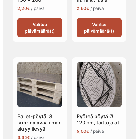
2,20
€
/ päivä
2,60
€
/ päivä
Valitse
Valitse
päivämäärä(t)
päivämäärä(t)
Pallet-pöytä, 3
Pyöreä pöytä Ø
kuormalavaa ilman
120 cm, taittojalat
akryylilevyä
5,00
€
/ päivä
3,35
€
/ päivä