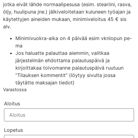
jotka eivät lähde normaalipesusa (esim. steariini, rasva,
öljy, huulipuna jne.) jälkiveloitetaan kuluneen työajan ja
käytettyjen aineiden mukaan, minimiveloitus 45 € sis
alv.
Minimivuokra-aika on 4 päivää esim vknlopun pe-
ma
Jos haluatte palauttaa aiemmin, valitkaa
järjestelmän ehdottama palautuspäivä ja
kirjoittakaa toivomanne palautuspäivä ruutuun
”Tilauksen kommentit” (löytyy sivulta jossa
täytätte maksajan tiedot)
Varastossa
Aloitus
Lopetus