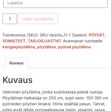
Lisää ostoskoriin
Tuotetunnus (SKU):
SKU-tarjoilu_11-1
Osastot:
PÖYDÄT
,
SOMISTEET
,
TARJOILUASTIAT
Avainsanat tuotteelle
kangaspöytäliina
,
pöytäliina
,
pyöreä pöytäliina
Kuvaus
Kuvaus
Valkoinen pöytäliina, jonka kudoksessa pieniä ruutuja.
Pöytäliinan halkaisija on 250 cm, sopii esim. 150-180 cm
pyöreiden pöytien liinaksi. Hinta sisältää pesun. Tahrat,
jotka eivät lähde normaalipesusa (esim. steariini, rasva,