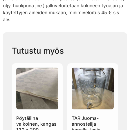
öljy, huulipuna jne.) jälkiveloitetaan kuluneen työajan ja
käytettyjen aineiden mukaan, minimiveloitus 45 € sis
alv.
Tutustu myös
Pöytäliina
TAR Juoma-
valkoinen, kangas
annostelija
130 x 200
hanalla, lasia