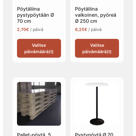
Pöytäliina
Pöytäliina
pystypöytään Ø
valkoinen, pyöreä
70 cm
Ø 250 cm
2,70
€
/ päivä
6,25
€
/ päivä
Valitse
Valitse
päivämäärä(t)
päivämäärä(t)
Pallet-pöytä, 5
Pystypöytä Ø 70