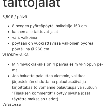
taittojalat
5,50
€
/ päivä
8 hengen pyöreäpöytä, halkaisija 150 cm
kannen alle taittuvat jalat
väri: valkoinen
pöytään on vuokrattavissa valkoinen pyöreä
pöytäliina Ø 260 cm
VUOKRA-AIKA
Minimivuokra-aika on 4 päivää esim vknlopun pe-
ma
Jos haluatte palauttaa aiemmin, valitkaa
järjestelmän ehdottama palautuspäivä ja
kirjoittakaa toivomanne palautuspäivä ruutuun
”Tilauksen kommentit” (löytyy sivulta jossa
täytätte maksajan tiedot)
Varastossa