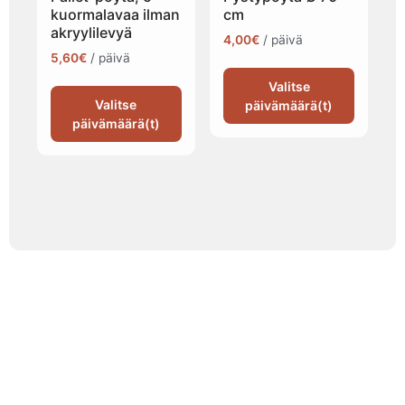
kuormalavaa ilman
cm
akryylilevyä
4,00
€
/ päivä
5,60
€
/ päivä
Valitse
Valitse
päivämäärä(t)
päivämäärä(t)
Tapahtumatila ja tarjoilu
samasta paikasta
Järjestä onnistunut tilaisuus vaivattomasti. Tarjoamme