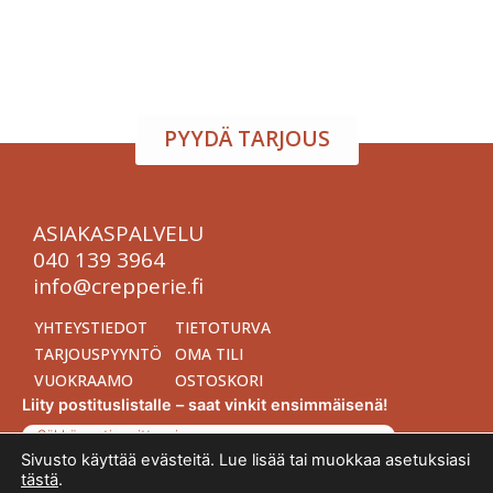
viihtyisän tapahtumatilan sekä herkulliset tarjoilut
kokouksiin, juhliin ja yritystilaisuuksiin. Räätälöimme
kokonaisuuden toiveidesi mukaan – sinä keskityt
nauttimaan, me hoidamme loput.
PYYDÄ TARJOUS
ASIAKASPALVELU
040 139 3964
info@crepperie.fi
YHTEYSTIEDOT
TIETOTURVA
TARJOUSPYYNTÖ
OMA TILI
VUOKRAAMO
OSTOSKORI
Liity postituslistalle – saat vinkit ensimmäisenä!
Sähköpostiosoitteesi
Sivusto käyttää evästeitä. Lue lisää tai muokkaa asetuksiasi
tästä
.