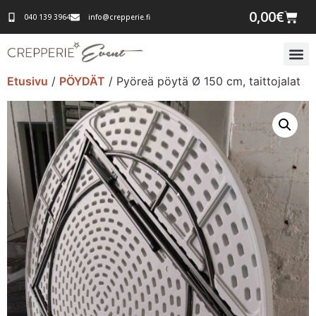
0,00
€
040 139 3964
info@crepperie.fi
Etusivu
/
PÖYDÄT
/ Pyöreä pöytä Ø 150 cm, taittojalat