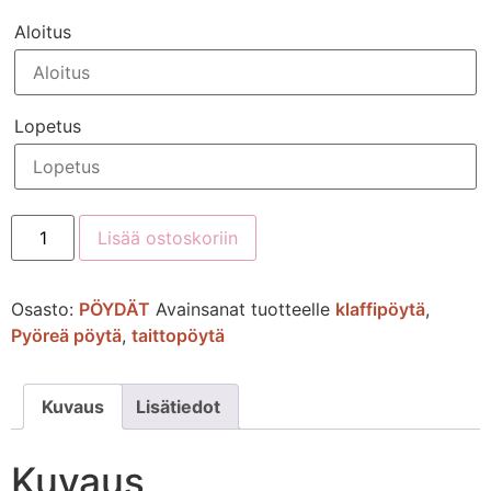
Aloitus
Lopetus
Lisää ostoskoriin
Osasto:
PÖYDÄT
Avainsanat tuotteelle
klaffipöytä
,
Pyöreä pöytä
,
taittopöytä
Kuvaus
Lisätiedot
Kuvaus