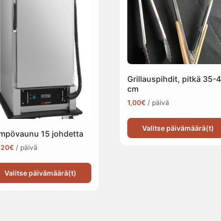
Grillauspihdit, pitkä 35-
cm
1,00
€
/ päivä
Valitse päivämäärä(t)
mpövaunu 15 johdetta
,20
€
/ päivä
Valitse päivämäärä(t)