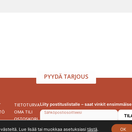
atila ja tarjoilu samasta
arjoamme viihtyisän tapahtumatilan sekä herkulliset tarjoilut kokouksi
isuuden toiveidesi mukaan – sinä keskityt nauttimaan, me hoidamme
PYYDÄ TARJOUS
Liity postituslistalle – saat vinkit ensimmäis
T
TIETOTURVA
TÖ
OMA TILI
Sähköpostiosoitteesi
OSTOSKORI
evästeitä. Lue lisää tai muokkaa asetuksiasi
tästä
.
OK