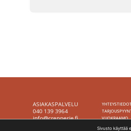
Tapahtum
Järjestä onnistunut tilaisuus vaivattomasti. T
kokona
ASIAKASPALVELU
YHTEYSTIEDO
040 139 3964
TARJOUSPYYN
info@crepperie.fi
VUOKRAAMO
Sivusto käyttää 