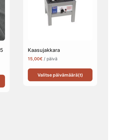
45
Kaasujakkara
15,00
€
/ päivä
Valitse päivämäärä(t)