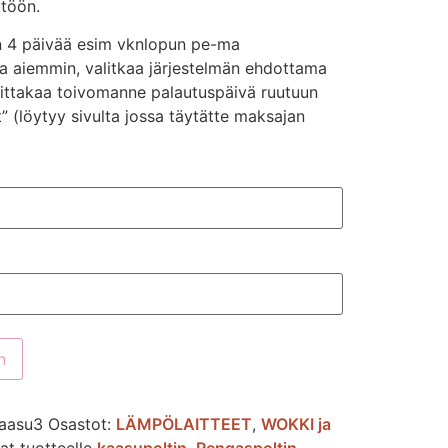
ttöön.
n 4 päivää esim vknlopun pe-ma
aa aiemmin, valitkaa järjestelmän ehdottama
joittakaa toivomanne palautuspäivä ruutuun
 (löytyy sivulta jossa täytätte maksajan
n
aasu3
Osastot:
LÄMPÖLAITTEET
,
WOKKI ja