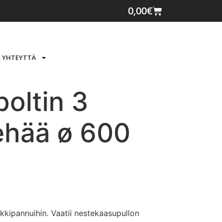
0,00
€
 YHTEYTTÄ
oltin 3
ehää ø 600
kkipannuihin. Vaatii nestekaasupullon