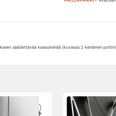
PAELLAPANNUT
Avainsan
rikseen säädettävää kaasukehää (kuvassa 2 kehäinen poltin)