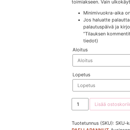
toimiakseen. Vain ulkokäy
Minimivuokra-aika o
Jos haluatte palautt
palautuspäivä ja kir
”Tilauksen kommentit”
tiedot)
Aloitus
Lopetus
Lisää ostoskorii
Tuotetunnus (SKU):
SKU-k