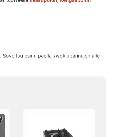
at tuotteelle
kaasupoltin
,
Rengaspoltin
. Soveltuu esim. paella-/wokkipannujen alle