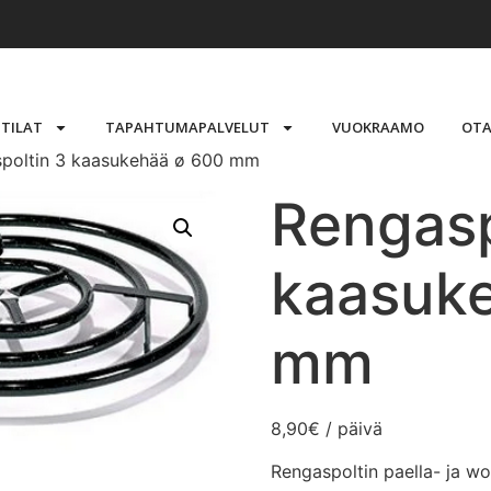
STILAT
TAPAHTUMAPALVELUT
VUOKRAAMO
OTA
poltin 3 kaasukehää ø 600 mm
Rengasp
kaasuk
mm
8,90
€
/ päivä
Rengaspoltin paella- ja wo