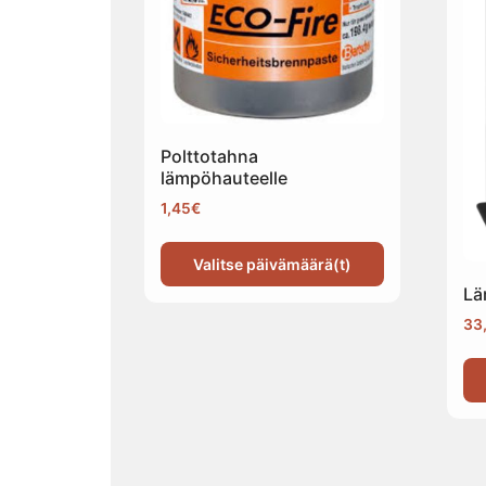
Polttotahna
lämpöhauteelle
1,45
€
Valitse päivämäärä(t)
Lä
33