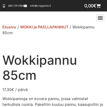
0,00
€
040 139 3964
info@crepperie.fi
VETURITALL
Etusivu
/
WOKKI ja PAELLAPANNUT
/ Wokkipannu
85cm
Wokkipannu
85cm
17,30
€
/ päivä
Wokkipannuja on kovera pannu, jossa valmistat
herkullisia ruokia. Pakettiin kuuluu pannu, kaasupoltin ja