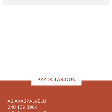
Tapahtumatila ja tarjoilu
samasta paikasta
Järjestä onnistunut tilaisuus vaivattomasti. Tarjoamme
viihtyisän tapahtumatilan sekä herkulliset tarjoilut
kokouksiin, juhliin ja yritystilaisuuksiin. Räätälöimme
kokonaisuuden toiveidesi mukaan – sinä keskityt
nauttimaan, me hoidamme loput.
PYYDÄ TARJOUS
ASIAKASPALVELU
040 139 3964