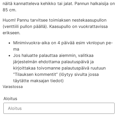
näitä kannatteleva kehikko tai jalat. Pannun halkaisija on
85 cm.
Huom! Pannu tarvitsee toimiaksen nestekaasupullon
(venttiili pullon päällä). Kaasupullo on vuokrattavissa
erikseen.
Minimivuokra-aika on 4 päivää esim vknlopun pe-
ma
Jos haluatte palauttaa aiemmin, valitkaa
järjestelmän ehdottama palautuspäivä ja
kirjoittakaa toivomanne palautuspäivä ruutuun
”Tilauksen kommentit” (löytyy sivulta jossa
täytätte maksajan tiedot)
Varastossa
Aloitus