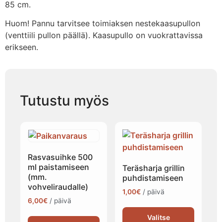
85 cm.
Huom! Pannu tarvitsee toimiaksen nestekaasupullon
(venttiili pullon päällä). Kaasupullo on vuokrattavissa
erikseen.
Tutustu myös
Rasvasuihke 500
ml paistamiseen
Teräsharja grillin
(mm.
puhdistamiseen
vohveliraudalle)
1,00
€
/ päivä
6,00
€
/ päivä
Valitse