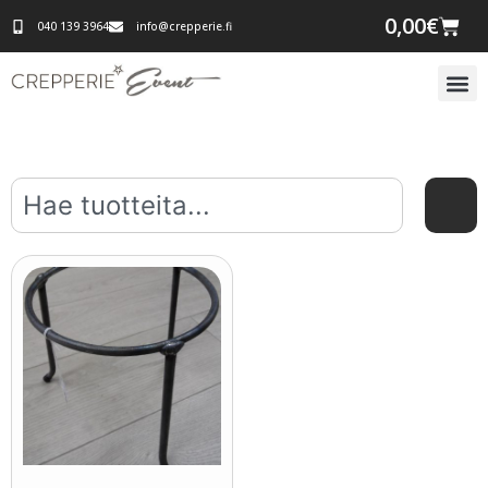
0,00
€
040 139 3964
info@crepperie.fi