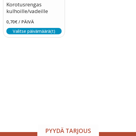
Korotusrengas
kulhoille/vadeille
0,70
€
/ PÄIVÄ
Valitse päivämäärä(t)
Tapahtumatila ja tarjoilu
samasta paikasta
Järjestä onnistunut tilaisuus vaivattomasti. Tarjoamme
viihtyisän tapahtumatilan sekä herkulliset tarjoilut
kokouksiin, juhliin ja yritystilaisuuksiin. Räätälöimme
kokonaisuuden toiveidesi mukaan – sinä keskityt
nauttimaan, me hoidamme loput.
PYYDÄ TARJOUS