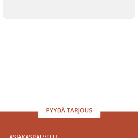
Tapahtumatila ja tarjoilu
samasta paikasta
Järjestä onnistunut tilaisuus vaivattomasti. Tarjoamme
viihtyisän tapahtumatilan sekä herkulliset tarjoilut
kokouksiin, juhliin ja yritystilaisuuksiin. Räätälöimme
kokonaisuuden toiveidesi mukaan – sinä keskityt
nauttimaan, me hoidamme loput.
PYYDÄ TARJOUS
ASIAKASPALVELU