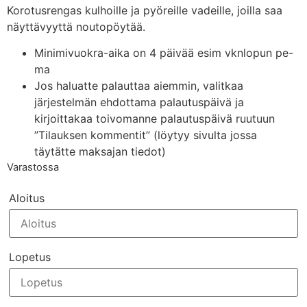
Korotusrengas kulhoille ja pyöreille vadeille, joilla saa
näyttävyyttä noutopöytää.
Minimivuokra-aika on 4 päivää esim vknlopun pe-
ma
Jos haluatte palauttaa aiemmin, valitkaa
järjestelmän ehdottama palautuspäivä ja
kirjoittakaa toivomanne palautuspäivä ruutuun
”Tilauksen kommentit” (löytyy sivulta jossa
täytätte maksajan tiedot)
Varastossa
Aloitus
Lopetus