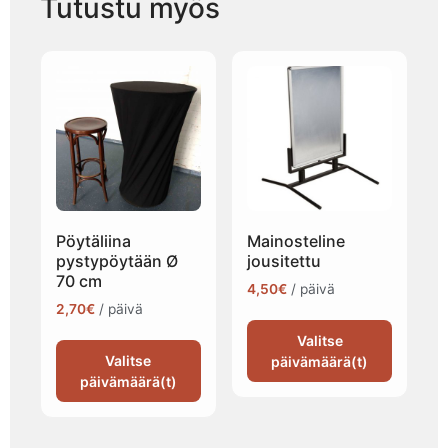
Tutustu myös
Pöytäliina
Mainosteline
pystypöytään Ø
jousitettu
70 cm
4,50
€
/ päivä
2,70
€
/ päivä
Valitse
Valitse
päivämäärä(t)
päivämäärä(t)