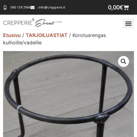
0,00
€
040 139 3964
info@crepperie.fi
Etusivu
/
TARJOILUASTIAT
/ Korotusrengas
kulhoille/vadeille