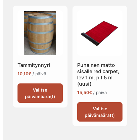
Tammitynnyri
Punainen matto
sisälle red carpet,
10,10
€
/ päivä
lev 1 m, pit 5 m
(uusi)
Valitse
15,50
€
/ päivä
päivämäärä(t)
Valitse
päivämäärä(t)