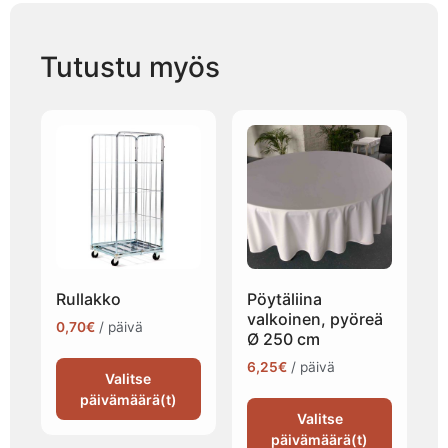
Tutustu myös
Rullakko
Pöytäliina
valkoinen, pyöreä
0,70
€
/ päivä
Ø 250 cm
6,25
€
/ päivä
Valitse
päivämäärä(t)
Valitse
päivämäärä(t)