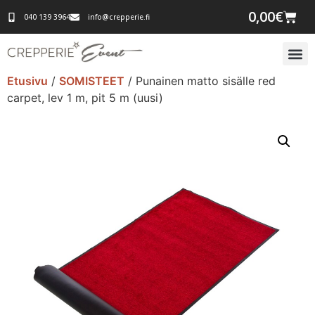
0,00
€
040 139 3964
info@crepperie.fi
Etusivu
/
SOMISTEET
/ Punainen matto sisälle red
carpet, lev 1 m, pit 5 m (uusi)