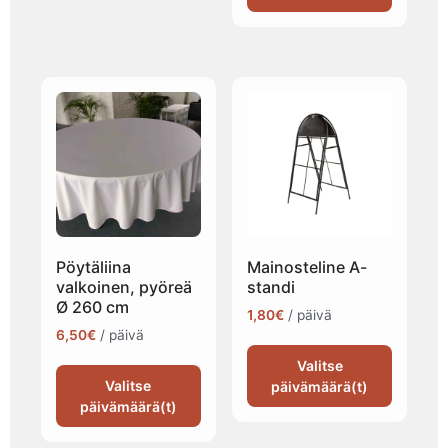
Pöytäliina
Mainosteline A-
valkoinen, pyöreä
standi
Ø 260 cm
1,80
€
/ päivä
6,50
€
/ päivä
Valitse
Valitse
päivämäärä(t)
päivämäärä(t)