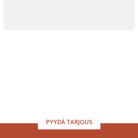
Tapahtumatila ja tarjoilu
samasta paikasta
Järjestä onnistunut tilaisuus vaivattomasti. Tarjoamme
viihtyisän tapahtumatilan sekä herkulliset tarjoilut
kokouksiin, juhliin ja yritystilaisuuksiin. Räätälöimme
kokonaisuuden toiveidesi mukaan – sinä keskityt
nauttimaan, me hoidamme loput.
PYYDÄ TARJOUS